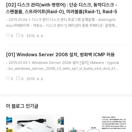
[02] 디스크 관리(with 명령어) : 단순 디스크, 동적디스크 -
스팬볼륨, 스트라이프(Raid-0), 미러볼륨(Raid-1), Raid-5
글 내용
- 2015.01.06 1. 디스크 관리 디스크 관리 프로그램 실행실행 - diskmgmt.
msc서버관리자 - 저장소 - 디스크 관리 1) 파티션의 종류 주파티션 : 운영체제
에 의해 잠재적으로 부팅 가능한 논리드라이브라고 표시되어 있는 하드디스크
0
0
2015. 4. 6.
의 일부확장파티션 : 논리드라이브로 나눠질 수 있는 부팅이 가능하지 않은 부
분논리파티션 : 단일 유닛으로 동작하는 하드디스크의 일부분 또는 파티션 2)
파티션 타입 MBR : 최대 4개 생성, 각 2.2TB로 총 8.8TB 까지 생성 가능GP
[01] Windows Server 2008 설치, 방화벽 ICMP 허용
T : 무제한(Windows는 128개) 생성, 각 9.4 ZB 까지 생성 가능 HDD 추가 -
글 내용
VMware 에서 하드디스크 추가추가한 HDD 사용하기온라인 - 디스크 초기화
- 2015.01.05 1. Windows Server 2008 설치 [설치] VMware - typical
- 새 단순볼륨 - MBR할당단위크기 : 파일 1개..
- ko_windows_server_2008_r2_with_sp1_vl_build_x64_dvd_617
409- Enterprise 버전으로 설치 [실습] 1) Server1(15G)(host-only) - IP
0
0
2015. 4. 6.
Address : 100.100.100.110/24 - SubNetMask : 255.255.255.0 - h
ostname : server1 - 방화벽 : ICMP 허용 2) Server2(15G)(host-only)
- IP Address : 100.100.100.120/24 - SubNetMask : 255.255.255.0
- hostname : server2 - 방화벽 : ICMP ..
이 블로그 인기글