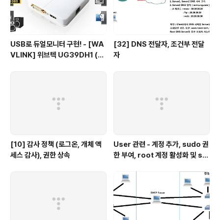
USB로 듀얼모니터 구현! - [WA
[32] DNS 전달자, 조건부 전달
VLINK] 위브텍 UG39DH1 (U
자
SB3.0 to HDMI, DVI-I 컨버터/
2port)
[10] 감사 정책 (로그온, 개체 액
User 관련 - 계정 추가, sudo 권
세스 감사), 권한 상속
한 부여, root 계정 활성화 및 su
- 권한 제한