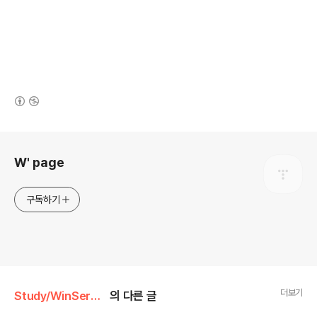
(새창열림)
로그 정보
W' page
구독하기
더보기
Study/WinServer
의 다른 글