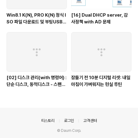
Win8.1 K(N), PRO K(N) 정식 I
[16] Dual DHCP server, 감
SO 파일 다운로드 및 부팅USB
사정책 with AD 문제
만들기
[02] 디스크 관리(with 명령어) :
잠들기 전 10분 디지털 리셋: 내일
단순 디스크, 동적디스크 - 스팬볼
아침이 가벼워지는 현실 루틴
륨, 스트라이프(Raid-0), 미러볼
륨(Raid-1), Raid-5
의안내
티스토리
로그인
고객센터
© Daum Corp.