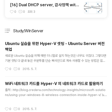
[16] Dual DHCP server, 감사정책 with
AD 문제
0
0
조회
3
Study/WinServer
분류 전체보기
주요 글 목록
Ubuntu 실습을 위한 Hyper-V 셋팅 - Ubuntu Server 버전
백업
글 내용
새로운 Ubuntu 실습을 위해 매번 미니멀로 설치 하는것은 너무도 귀찮다. 그렇다면
기본 셋팅 다 끝내 놓은 우분투를 단순 복사만으로 계속 사용할 수 있는 방법은 없을
까?? 셋팅 완료된 놈을 복사해두면 될 것 같지만, 새로 복사해서 가동시키면 네트워
작성시간
0
0
2015. 5. 7.
크 카드의 MAC주소가 다르다.. 그렇다면 셋팅 완료한 뒤 랜카드 빼둔 상태로 이미
지 저장하여 하드를 복사하면 어떨까?? 복사한 이미지에 랜카드 삽입 - 네트워크 설
정만 하면 되지 않을까?? => 결과는 대 성공! 랜카드 삽입해서 실행하니 각기 다른 M
WiFi 네트워크 카드를 Hyper-V 의 네트워크 카드로 활용하기
AC 주소로 로딩이 된다..!!
글 내용
출처 : http://blog.credera.com/technology-insights/microsoft-solutio
ns/using-your-windows-8-wireless-connection-inside-hyper-v/ 노
트북에서 Hyper-V를 이용하려고 하면 유선 랜도 이용하겠지만 외부에서 작업 시
무선 랜카드를 이용해야 한다. 이 때, 무선 랜카드를 바로 외부 네트워크 아답터로 잡
작성시간
0
0
2015. 5. 7.
으면 작동이 제대로 되지 않는다. 그래서 무선 랜카드를 유선 랜카드로 인식시키는