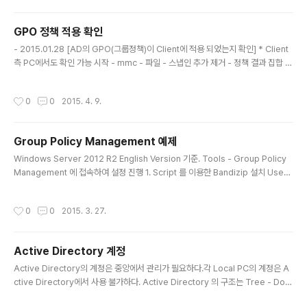
아래와 같은 작업이 필요하다. 1. Hyper-V 의 가상 스위치 관리자에서 내부용으로
ExternalWiFi 네트워크 아답터를 추가 2. PC의 네트워크 연결 보기에 들어가 WiF
GPO 정책 적용 확인
i 네트워크 속성에 진입 3. 공유 탭 - 다른 네트워크 ..
글 내용
- 2015.01.28 [AD의 GPO(그룹정책)이 Client에 적용 되었는지 확인] * Client
측 PC에서도 확인 가능 시작 - mmc - 파일 - 스냅인 추가 제거 - 정책 결과 집합 추
가 - 확인동작 - RSoP 데이터 만들기 - 로깅 모드 - 이 컴퓨터 - 원하는 사용자 선택
- 확인
작성시간
0
0
2015. 4. 9.
Group Policy Management 예제
글 내용
Windows Server 2012 R2 English Version 기준. Tools - Group Policy
Management 에 접속하여 설정 진행 1. Script 를 이용한 Bandizip 설치 User
Configuration - Policies - Windows Settings - Scripts - Logon - Add -
BAT file 선택(네트워크 경로로 설정) bandizip.bat 예제 if exist "C:\Program
작성시간
0
0
2015. 3. 27.
Files\Bandizip\" goto end \\AD\MSI\BANDIZIP\BANDIZIP-SETUP-KR.EX
E /S :end 2. Drivemaps - 네트워크 폴더 User Configuration - Preferenc
es - Windows Setti..
Active Directory 계정
글 내용
Active Directory의 계정은 중앙에서 관리가 필요하다.각 Local PC의 계정은 A
ctive Directory에서 사용 불가하다. Active Directory 의 구조는 Tree - Dom
ain - OU - User 로 되어있다.일단 Domain은 Active Directory 단위라고만 알