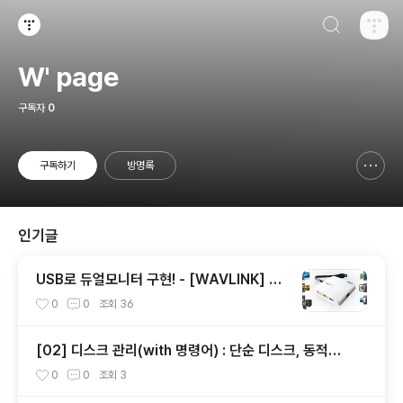
검색하기
티스토리
W' page
구독자
0
구독하기
방명록
신고하기 레이어
열기
인기글
USB로 듀얼모니터 구현! - [WAVLINK] 위
브텍 UG39DH1 (USB3.0 to HDMI, DVI-I
0
0
조회
36
컨버터/2port)
[02] 디스크 관리(with 명령어) : 단순 디스크, 동적디
스크 - 스팬볼륨, 스트라이프(Raid-0), 미러볼륨(Raid-
0
0
조회
3
1), Raid-5