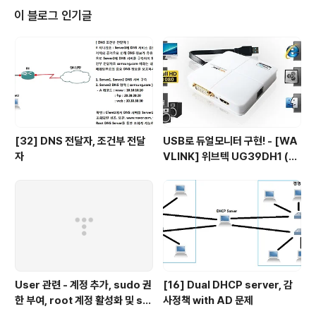
VER1 왼쪽 그림에 초록 위 화살표 생김 : 정상적으로 활성
이 블로그 인기글
화 됨 SERVER1 - IPv4 - 일반 우클릭 - 새 라우팅 프로토
콜 - DHCP 릴레이 에이전트 - DHCP 릴레이 에이전트
우클릭 - 새 인터페이스 - 릴레이 시킬 인터페이스 선택 -
홉 수 임..
[32] DNS 전달자, 조건부 전달
USB로 듀얼모니터 구현! - [WA
자
VLINK] 위브텍 UG39DH1 (U
SB3.0 to HDMI, DVI-I 컨버터/
2port)
User 관련 - 계정 추가, sudo 권
[16] Dual DHCP server, 감
한 부여, root 계정 활성화 및 su
사정책 with AD 문제
- 권한 제한