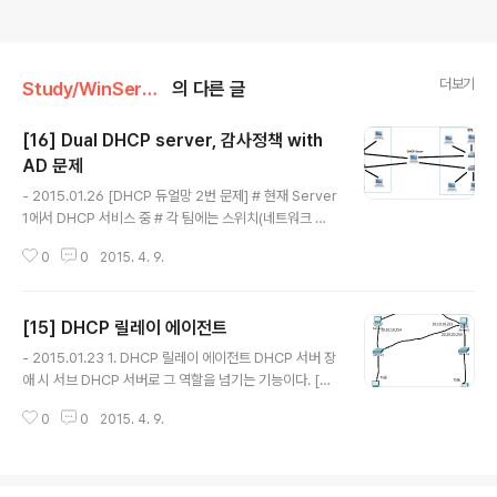
더보기
Study/WinServer
의 다른 글
[16] Dual DHCP server, 감사정책 with
AD 문제
글 내용
- 2015.01.26 [DHCP 듀얼망 2번 문제] # 현재 Server
1에서 DHCP 서비스 중 # 각 팀에는 스위치(네트워크 장
비)가 2개 씩 존재 # 영업팀 두 개의 스위치(네트워크 장
0
0
2015. 4. 9.
비) 100.100.100.X대역 할당 # 경영팀 두 개의 스위치(네
트워크 장비) 200.200.200.X대역 할당 [Tip] 1) 새로
추가한 SW (NIC) 마다 IP 설정 필요 2) 각 대역대 마다 D
[15] DHCP 릴레이 에이전트
HCP 설정은 1개씩만 진행 [도메인 사용자 감사 정책 with
글 내용
AD 문제] # 짝궁과 실습 # 브릿지 네트워크 1. 서로 Serv
- 2015.01.23 1. DHCP 릴레이 에이전트 DHCP 서버 장
er1에 AD DS 설치 - 서로 원하는 도메인으로 설정 2. itb
애 시 서브 DHCP 서버로 그 역할을 넘기는 기능이다. [역
ank1~5까지 사용자 생성 - 비밀번호 : P@ssw0rd (대
할 추가] 서버관리자 - 역할 - 역할 추가 - 네트워크 정책
문자P 숫자0 나머지 소문자) 3. Client1을 ..
0
0
2015. 4. 9.
및 액세스 서비스 체크 - 라우팅 및 원격 액세스 서비스 체
크 - 설치 시작 - 관리도구 - 라우팅 및 원격 액세스 - SER
VER1 우클릭 - 라우팅 및 원격 액세스 구성 및 사용 - 사용
자 지정 구성 - LAN 라우팅 - 마침 - 서비스 시작 => SER