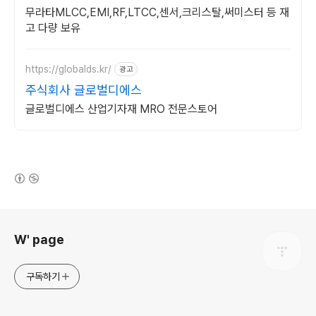
무라타MLCC,EMI,RF,LTCC,센서,크리스탈,써미스터 등 재
고 다량 보유
https://globalds.kr/
광고
주식회사 글로벌디에스
글로벌디에스 산업기자재 MRO 전문스토어
(새창열림)
로그 정보
W' page
구독하기