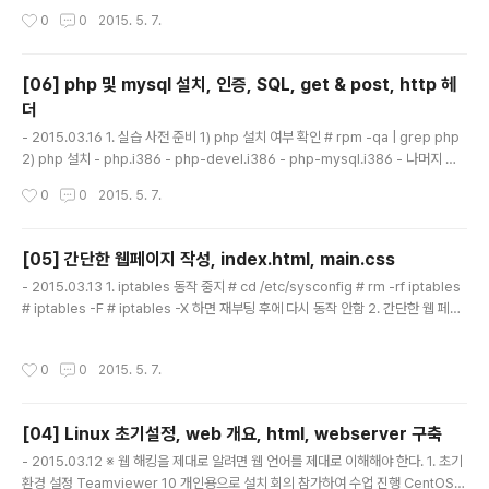
* register_globals : 전역변수 사용 가능 설정 - $id, $pw 등을 사용하기 위함
작성시간
0
0
2015. 5. 7.
2) php 기본 사용법 #
[06] php 및 mysql 설치, 인증, SQL, get & post, http 헤
더
글 내용
- 2015.03.16 1. 실습 사전 준비 1) php 설치 여부 확인 # rpm -qa | grep php
2) php 설치 - php.i386 - php-devel.i386 - php-mysql.i386 - 나머지 필
요 항목은 yum이 알아서 설치 # yum install -y php.i386 php-devel.i386 p
작성시간
0
0
2015. 5. 7.
hp-mysql.i386 # service httpd restart # cd /var/www/html 3) php 설치
확인 php 테스트 코드 # vi test.php 1 http://ip/test.php 에서 페이지 제대로 작
동하는지 확인 4) mysql 설치 - mysql-server.i386 # yum install -y mysql-
[05] 간단한 웹페이지 작성, index.html, main.css
server.i386 # service m..
글 내용
- 2015.03.13 1. iptables 동작 중지 # cd /etc/sysconfig # rm -rf iptables
# iptables -F # iptables -X 하면 재부팅 후에 다시 동작 안함 2. 간단한 웹 페이
지 작성 1) home sitemap sign up Log In Help GFriend Fan Page's I Lov
e Girl Friends ... member Introduce member .. member profile sched
작성시간
0
0
2015. 5. 7.
ule blar blar blar ... more schedule empty ..... # vi main.css .nav a { col
or: gray; padding: 14px 10px; font-weight: bold; text-transform: ..
[04] Linux 초기설정, web 개요, html, webserver 구축
글 내용
- 2015.03.12 ※ 웹 해킹을 제대로 알려면 웹 언어를 제대로 이해해야 한다. 1. 초기
환경 설정 Teamviewer 10 개인용으로 설치 회의 참가하여 수업 진행 CentOS