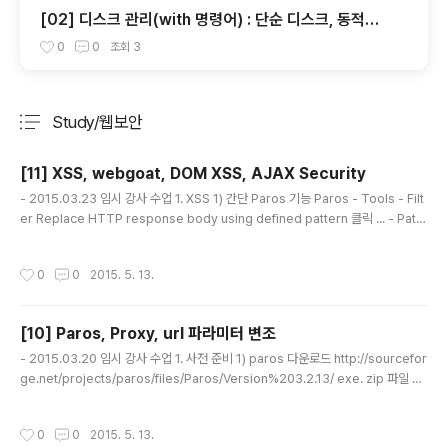
[02] 디스크 관리(with 명령어) : 단순 디스크, 동적디
스크 - 스팬볼륨, 스트라이프(Raid-0), 미러볼륨(Raid-
0
0
조회
3
1), Raid-5
Study/웹보안
분류 전체보기
주요 글 목록
[11] XSS, webgoat, DOM XSS, AJAX Security
글 내용
- 2015.03.23 임시 강사 수업 1. XSS 1) 간단 Paros 기능 Paros - Tools - Filt
er Replace HTTP response body using defined pattern 클릭 ... - Patte
rn : 김정은, Replace with : 돼지새끼 * Cross Site Scripting (XSS) : 게시글
등에 악성코드를 심어 클릭 시 클라이언트에게 피해를 주는 것 2) webgoat googl
작성시간
0
0
2015. 5. 13.
ecode webgoat googlecode 검색하여 webgoat zip 파일 다운로드 압축 풀
고 webgoat 실행 후 웹페이지에 localhost/WebGoat/attack 실행 guest/ge
ust 로 로그인 - Start WebGoat : 여러가지 공격 기법 실습 ..
[10] Paros, Proxy, url 파라미터 변조
글 내용
- 2015.03.20 임시 강사 수업 1. 사전 준비 1) paros 다운로드 http://sourcefor
ge.net/projects/paros/files/Paros/Version%203.2.13/ exe. zip 파일 모
두 받기 2) java se jdk 다운로드 - 32bit 용 http://oracle.com/technetwork/
java/index.html 실습에선 7 버전을 사용 http://www.oracle.com/technetw
작성시간
0
0
2015. 5. 13.
ork/java/javase/downloads/jdk7-downloads-1880260.html 3) Paros