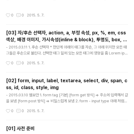
5.11 32bit 를 VMware Typical 로 설치 진행 2. Web 개요 최초의 웹 사이트 : 1
989년, info.cern.ch 지금까지 전 세계 수 억 개의 사이트가 새로 생겨났으며, 현재
작성시간
0
0
2015. 5. 7.
도 계속 늘어나고 있다. 기술 발전과 그에 대한 반작용으로 수많은 취약점이 발생한
다. (최초의 웹사이트는 어떠한 취약점도 없다.) 1995년 : 세계 최초로 Java aplet
을 통해 웹에서 움직이는 화면이 등장했다. 넷스케이프가 Java를 제일 처음 채용하
[03] 자/후손 선택자, action, a, 부정 속성, px, %, em, css
여 한때는 90%까지 점유율을 잠식했다. 최초의 공격 : 2000년 ..
색상, 배경 이미지, 가시속성(inline & block), 투명도, box, fo
글 내용
nt, 위치속성, z-index
- 2015.03.11 1. 후손 선택자 * 한단계 아래의 태그를 자손, 그 아래 위치한 모든 태
그들은 후손으로 불린다. 선택한 태그 밑에 있는 모든 태그에 영향을 줌 Lorem ips
um Lorem ipsum Navigation Navigation Lorem ipsum Lorem ipsum L
작성시간
0
0
2015. 5. 7.
orem ipsum dolor sit amet, consectetur adipiscing elit. => header 아래
쪽에 있는 nav 에도 h1 태그가 영향을 미침 => h2 는 section에도 영향을 미침 2.
자손 선택자 한단계 아래에 있는 태그에만 영향을 줌 Lorem ipsum Navigation
[02] form, input, label, textarea, select, div, span, c
Lorem ipsum Lorem ipsum dolor sit amet, consectetur adipis..
ss, id, class, style, img
글 내용
- 2015.03.10 웹보안 1. form tag [기본] [form get 방식] => 주소에 입력해서 값
을 보냄 [form post 방식] => 비밀스럽게 보냄 2. form - input type 아래 처럼
다양한 것을 확인해볼 수 있다. 3. form - label 이름 보통은 아래처럼 많이 사용한
작성시간
0
0
2015. 5. 7.
다. 이름 4.textarea show me the money. 5. select 김밥 떡볶이 순대 오뎅 A
nimation 3D Transform - optgroup 선택옵션을 묶을 때 사용 - select 에 m
ultiple이라는 옵션을 주면 여러게 고를수 있다. - 스마트폰에서 좀 더 정확히 볼 수
[01] 사전 준비
있다) 6. div && span Lorem ipsum Lorem ipsum Lorem ipsum L..
글 내용