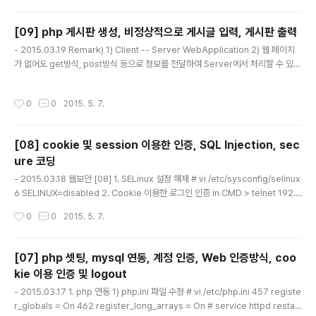
- Proxy 설정 C:Program Files (x86)Javajdk1.7.0_75 에 java가 정상적으로
설치 되었는지 확인 시스템 - 고급 시스..
[09] php 게시판 생성, 비정상적으로 게시글 입력, 게시판 출력
글 내용
- 2015.03.19 Remark) 1) Client -- Server WebApplication 2) 웹 페이지
가 없어도 get방식, post방식 등으로 정보를 전달하여 Server에서 처리할 수 있게
할 수 있다. 오늘은 php를 이용한 게시판 만들기 실습 1. mysql 셋팅 # mysql -u r
oot -p mysql> create database bbs; 1) 테이블 생성 num int name varch
작성시간
0
0
2015. 5. 7.
ar(20) subject varchar(50) body text mysql> use bbs; mysql> create
table board( num int NOT NULL auto_increment, name varchar(20), s
ubject varchar(50), body text, p..
[08] cookie 및 session 이용한 인증, SQL Injection, sec
ure 코딩
글 내용
- 2015.03.18 웹보안 [08] 1. SELinux 설정 해제 # vi /etc/sysconfig/selinux
6 SELINUX=disabled 2. Cookie 이용한 로그인 인증 in CMD > telnet 192.1
68.133.142 80 이용하면 코드가 오는 것을 확인할 수 있다. 1) 방식 id & pw Clie
작성시간
0
0
2015. 5. 7.
nt ----> Web Server ----> Web app ----> SetCookie Web browser
[07] php 셋팅, mysql 연동, 계정 인증, Web 인증방식, coo
kie 이용 인증 및 logout
글 내용
- 2015.03.17 1. php 연동 1) php.ini 파일 수정 # vi /etc/php.ini 457 registe
r_globals = On 462 register_long_arrays = On # service httpd restart