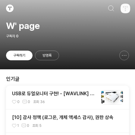
검색하기
티스토리
W' page
구독자
0
구독하기
방명록
신고하기 레이어
열기
인기글
USB로 듀얼모니터 구현! - [WAVLINK] 위
브텍 UG39DH1 (USB3.0 to HDMI, DVI-I
0
0
조회
36
컨버터/2port)
[10] 감사 정책 (로그온, 개체 액세스 감사), 권한 상속
1
0
조회
5