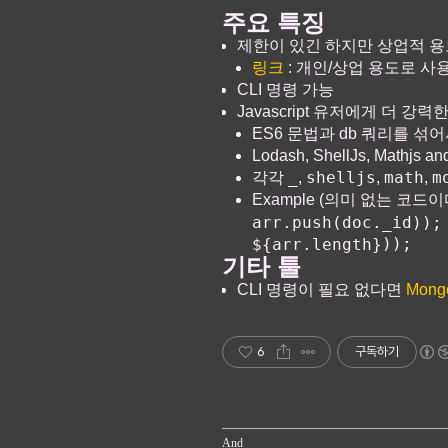
주요 특징
제한이 있긴 하지만 상업적 용
링크
: 개인/상업 용도로 사
CLI 명령 가능
Javascript 유저에게 더 강력한
ES6 문법과 db 쿼리를 섞어
Lodash, ShellJs, Mat
_
shelljs
math
m
각각
,
,
,
Example (의미 없는 코드이다
arr.push(doc._id));
));
${arr.length}
기타 툴
CLI 명령이 필요 없다면
Mong
6
구독하기
And