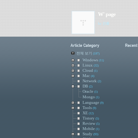
W' page
by 간즁
전체 보기
(187)
Windows
(11)
Linux
(32)
Cloud
(1)
Mac
(4)
Network
(2)
DB
(2)
Oracle
(1)
Mongo
(1)
Language
(9)
Tools
(9)
XE
(12)
Tistory
(5)
Review
(5)
Mobile
(1)
Study
(93)