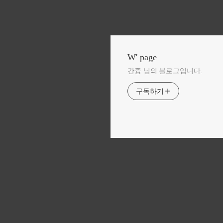
W' page
간즁 님의 블로그입니다.
구독하기