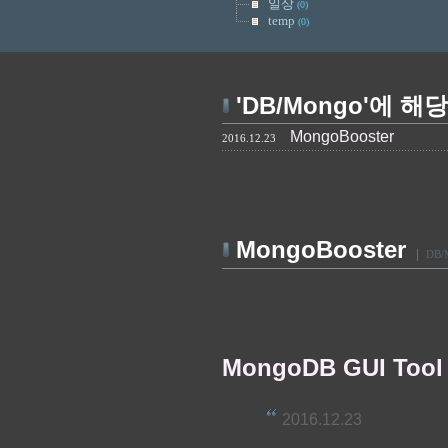
일상
(0)
temp
(0)
'DB/Mongo'에 해
MongoBooster
2016.12.23
MongoBooster
|
DB/
MongoDB GUI Tool
2016.12.23