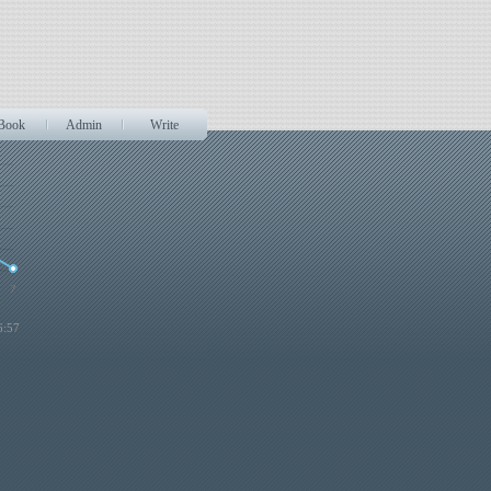
티스토리툴바
 Book
Admin
Write
6:57