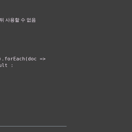
뒤 사용할 수 없음
).forEach(doc =>
ult :